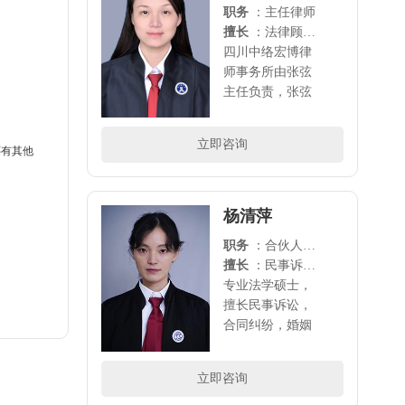
职务
：主任律师
擅长
：法律顾问、刑事诉讼、劳动争议、离婚诉讼、各类合同纠纷等多领域的法律诉讼
四川中络宏博律
师事务所由张弦
主任负责，张弦
主任2003年毕业
于西南政法大
立即咨询
还有其他
学，2004开始从
事法律事物研
究，历任多家律
所专职律师和律
杨清萍
所主任（如富地
职务
：合伙人律师
建设、北京博儒
擅长
：民事诉讼，合同纠纷，婚姻家庭，债权债务， 工伤赔偿，劳动纠纷，知识产权等领域的法律诉讼
等）。中络宏博
专业法学硕士，
现有律师..
擅长民事诉讼，
合同纠纷，婚姻
家庭，债权债
务， 工伤赔偿，
立即咨询
劳动纠纷，知识
产权等 领域的法