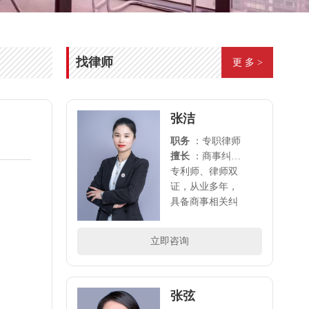
找律师
更 多 >
张洁
职务
：专职律师
擅长
：商事纠纷（含合同纠纷、经济纠纷、公司法律顾问、劳动工伤、股权合伙）及相关婚姻家事、刑事案件
专利师、律师双
证，从业多年，
具备商事相关纠
纷全方位法律服
务能力，是创业
立即咨询
者的坚实后盾。..
张弦