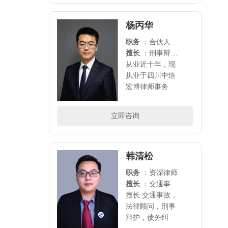
律诉讼；杨律师
待人以诚，立世
杨丙华
以信，法律专业
职务
：合伙人律师
知识扎实、办事
擅长
：刑事辩护、法律顾问，房产纠纷、交通事故、债权 债务、合同纠纷、知识产权等领域的法律诉讼。
认真负责、办案
从业近十年，现
经..
执业于四川中络
宏博律师事务
所，擅长：刑事
辩护、劳动争
立即咨询
议，离婚纠纷，
房产纠纷、交通
事故、债权债
务、合同纠纷、
韩清松
知识产权等..
职务
：资深律师
擅长
：交通事故，法律顾问，刑事辩护，债务纠纷，婚姻诉讼等领域
擅长:交通事故，
法律顾问，刑事
辩护，债务纠